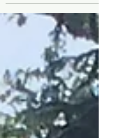
nouvelle dénomination de la portion de
l'ancienne route nationale 20 qui traverse
notre ville, entre Cercottes, au nord et Fleury
les Aubrais, au sud. L'affiche rendant
hommage à Michel Guérin, apposée dans
plusieurs panneaux sur le territoire
communal, en juillet 2026 (photo :
Continuons avec Vous pour Saran). Voici un
extrait de la délibération adoptée le conseil
municipal après une minu