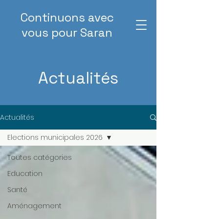
Continuons
avec
vous
pour Saran
Actualités
Actualités
Elections municipales 2026
Toutes catégories
Education
Santé
Aménagement