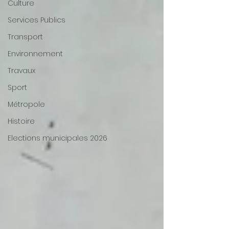
Culture
Services Publics
Transport
Environnement
Travaux
Sport
Métropole
Histoire
Elections municipales 2026