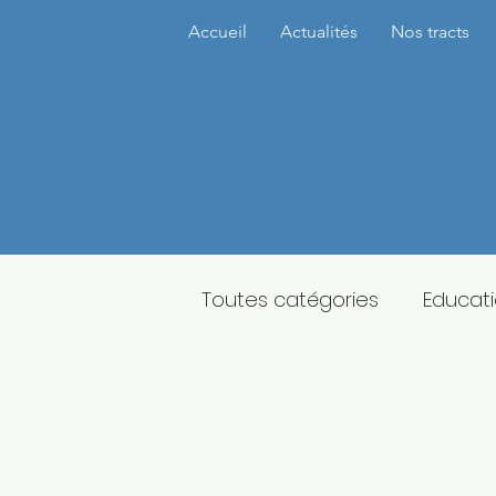
Accueil
Actualités
Nos tracts
Toutes catégories
Educat
Transport
Environnem
Elections municipales 202