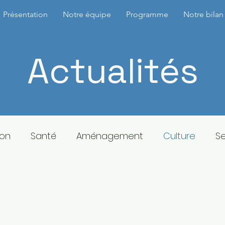
Présentation
Notre équipe
Programme
Notre bilan
Actualités
ion
Santé
Aménagement
Culture
Se
ent
Travaux
Sport
Métropole
Histoi
6