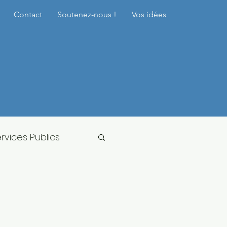
Contact
Soutenez-nous !
Vos idées
rvices Publics
re