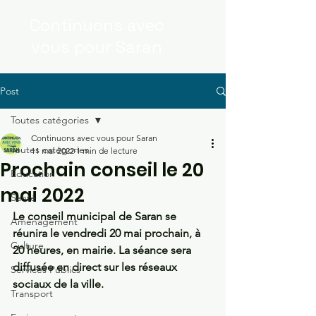
Continuons
avec
vous
pour Saran
Post
Toutes catégories
Continuons avec vous pour Saran
Toutes catégories
11 mai 2022
1 min de lecture
Prochain conseil le 20
Education
mai 2022
Santé
Le conseil municipal de Saran se 
Aménagement
réunira le vendredi 20 mai prochain, à 
Culture
20 heures, en mairie. La séance sera 
diffusée en direct sur les réseaux 
Services Publics
sociaux de la ville.
Transport