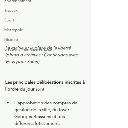
Environnement
Travaux
Sport
Métropole
Histoire
La mairie et la place de la liberté 
Elections municipales 2026
(photo d'archives : Continuons avec 
Vous pour Saran).
Les principales délibérations inscrites à 
l'ordre du jour
 sont : 
L'approbation des comptes de 
gestion de la ville, du foyer 
Georges-Brassens et des 
différents lotissements 