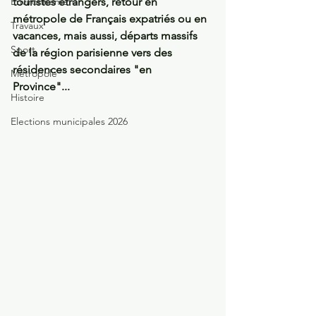
Environnement
touristes étrangers, retour en 
métropole de Français expatriés ou en 
Travaux
vacances, mais aussi, départs massifs 
Sport
de la région parisienne vers des 
résidences secondaires "en 
Métropole
Province"...  
Histoire
Elections municipales 2026