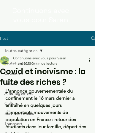
Continuons
avec
vous
pour Saran
Post
Toutes catégories
Continuons avec vous pour Saran
Toutes catégories
11 avr. 2020
2 min de lecture
Covid et incivisme : la
Education
fuite des riches ?
Santé
L'annonce gouvernementale du 
Aménagement
confinement le 16 mars dernier a 
Culture
entraîné en quelques jours 
d'importants mouvements de 
Services Publics
population en France : retour des 
Transport
étudiants dans leur famille, départ des 