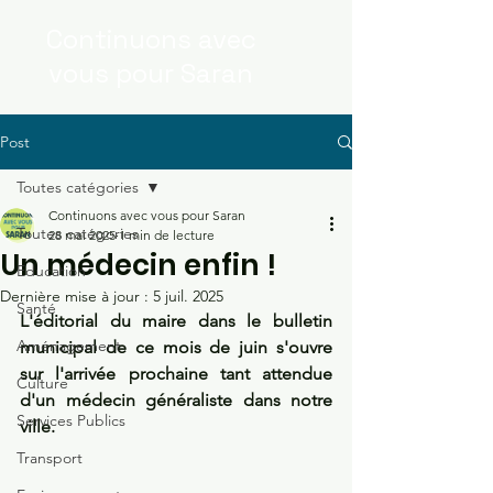
Continuons
avec
vous
pour Saran
Post
Toutes catégories
Continuons avec vous pour Saran
Toutes catégories
28 mai 2025
1 min de lecture
Un médecin enfin !
Education
Dernière mise à jour :
5 juil. 2025
Santé
L'éditorial du maire dans le bulletin 
Aménagement
municipal de ce mois de juin s'ouvre 
sur l'arrivée prochaine tant attendue 
Culture
d'un médecin généraliste dans notre 
Services Publics
ville.
Transport