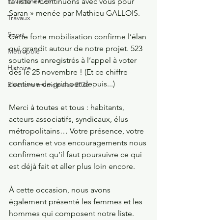
Environnement
la liste « Continuons avec vous pour 
Saran » menée par Mathieu GALLOIS.
Travaux
Sport
Cette forte mobilisation confirme l’élan 
qui grandit autour de notre projet. 523 
Métropole
soutiens enregistrés à l’appel à voter 
Histoire
dès le 25 novembre ! (Et ce chiffre 
continue de grimper depuis...) 
Elections municipales 2026
Merci à toutes et tous : habitants, 
acteurs associatifs, syndicaux, élus 
métropolitains… Votre présence, votre 
confiance et vos encouragements nous 
confirment qu’il faut poursuivre ce qui 
est déjà fait et aller plus loin encore.
À cette occasion, nous avons 
également présenté les femmes et les 
hommes qui composent notre liste. 