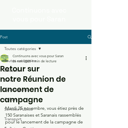
Continuons
avec
vous
pour Saran
Post
Toutes catégories
Continuons avec vous pour Saran
Toutes catégories
26 nov. 2025
1 min de lecture
Retour sur
Education
notre Réunion de
Santé
lancement de
Aménagement
campagne
Culture
Mardi 25 novembre, vous étiez près de 
Services Publics
150 Saranaises et Saranais rassemblés 
Transport
pour le lancement de la campagne de 