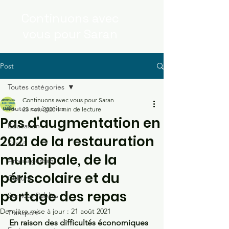
Continuons
avec
vous
pour Saran
Post
Toutes catégories
Continuons avec vous pour Saran
Toutes catégories
23 nov. 2020
1 min de lecture
Pas d'augmentation en
Education
2021 de la restauration
Santé
municipale, de la
Aménagement
périscolaire et du
Culture
portage des repas
Services Publics
Dernière mise à jour :
21 août 2021
Transport
En raison des difficultés économiques 