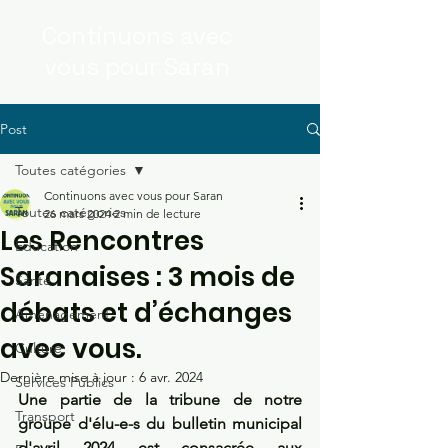
Continuons
avec
vous
pour Saran
Post
Toutes catégories
Continuons avec vous pour Saran
Toutes catégories
26 mars 2024
2 min de lecture
Les Rencontres
Education
Saranaises : 3 mois de
Santé
débats et d’échanges
Aménagement
avec vous.
Culture
Dernière mise à jour :
6 avr. 2024
Services Publics
Une partie de la tribune de notre 
Transport
groupe d'élu-e-s du bulletin municipal 
d'avril 2024 est consacrée aux 