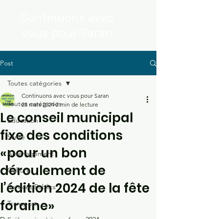
Continuons
avec
vous
pour Saran
Post
Toutes catégories
Continuons avec vous pour Saran
Toutes catégories
28 mars 2024
2 min de lecture
Le conseil municipal
Education
fixe des conditions
Santé
«pour un bon
Aménagement
déroulement de
Culture
l’édition 2024 de la fête
Services Publics
foraine»
Transport