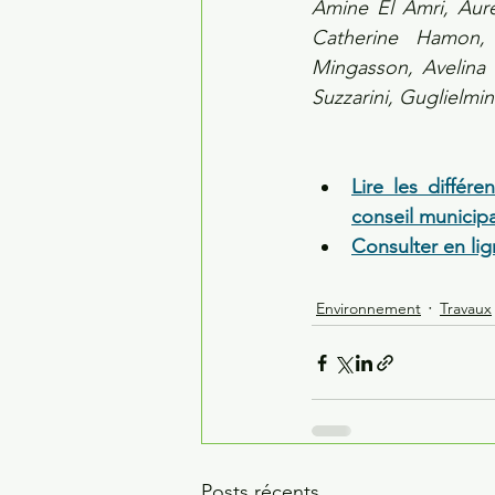
Amine El Amri, Auré
Catherine Hamon, 
Mingasson, Avelina 
Suzzarini, Guglielmin
Lire les différ
conseil municip
Consulter en li
Environnement
Travaux
Posts récents