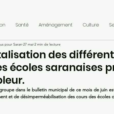
Présentation
Notre équipe
Programme
Notre bilan
ion
Santé
Aménagement
Culture
Se
us pour Saran
ent
Travaux
27 mai
2 min de lecture
Sport
Métropole
Histoi
alisation des différen
es écoles saranaises 
6
leur.
groupe dans le bulletin municipal de ce mois de juin es
ent et de désimperméabilisation des cours des écoles de