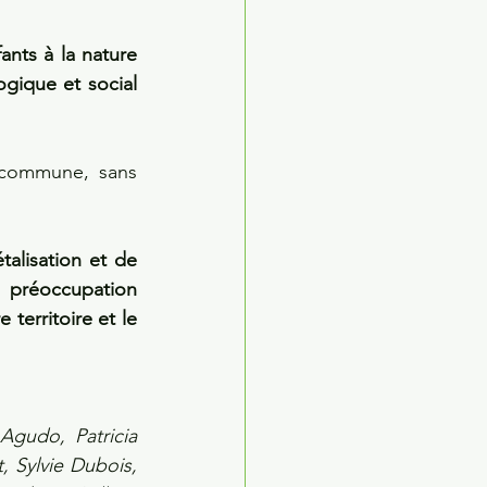
ts à la nature 
ique et social 
 commune, sans 
alisation et de 
réoccupation 
erritoire et le 
gudo, Patricia 
, Sylvie Dubois, 