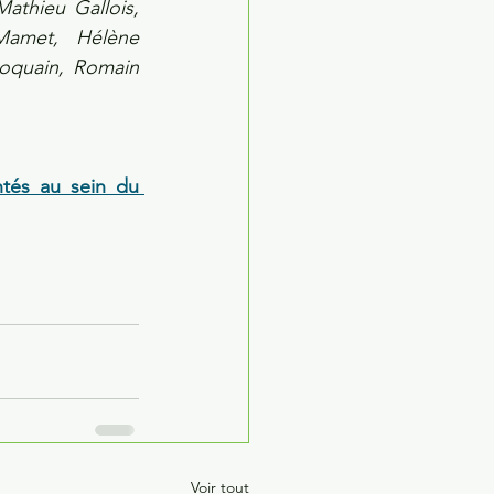
athieu Gallois, 
amet, Hélène 
oquain, Romain 
ntés au sein du 
Voir tout