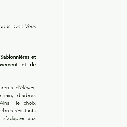
uons avec Vous 
Sablonnières et 
ssement et de 
ents d’élèves, 
hain, d’arbres 
insi, le choix 
bres résistants 
 s’adapter aux 