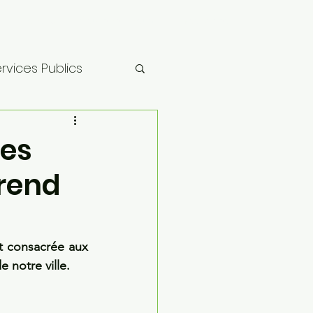
Contact
Soutenez-nous !
Vos idées
rvices Publics
re
tes
prend
t consacrée aux 
 notre ville.