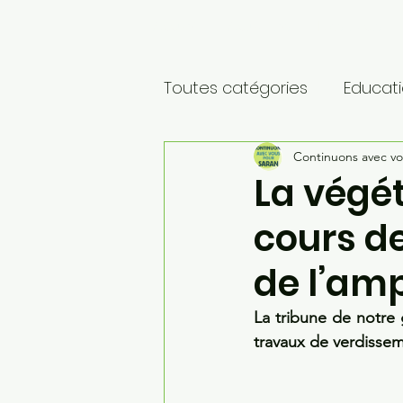
Accueil
Actualités
Nos tracts
Toutes catégories
Educat
Transport
Continuons avec vo
Environnem
La végét
cours d
Elections municipales 202
de l’amp
La tribune de notre 
travaux de verdissem