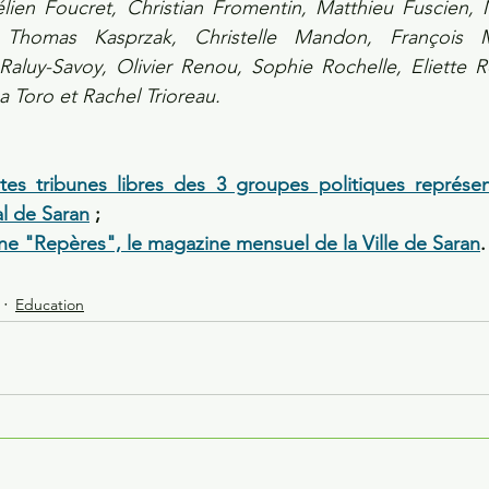
lien Foucret, Christian Fromentin, Matthieu Fuscien, M
Thomas Kasprzak, Christelle Mandon, François M
Raluy-Savoy, Olivier Renou, Sophie Rochelle, Eliette R
a Toro et Rachel Trioreau.
entes tribunes libres des 3 groupes politiques représe
al de Saran
 ;
gne "Repères", le magazine mensuel de la Ville de Saran
.
Education