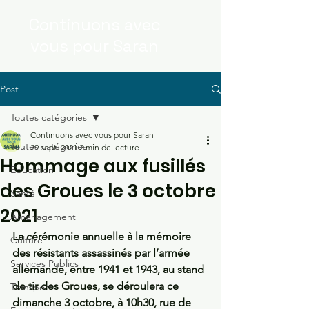
Continuons
avec
vous
pour Saran
Post
Toutes catégories
Continuons avec vous pour Saran
Toutes catégories
29 sept. 2021
2 min de lecture
Hommage aux fusillés
Education
des Groues le 3 octobre
Santé
2021
Aménagement
La cérémonie annuelle à la mémoire 
Culture
des résistants assassinés par l’armée 
Services Publics
allemande, entre 1941 et 1943, au stand 
de tir des Groues, se déroulera ce 
Transport
dimanche 3 octobre, à 10h30, rue de 