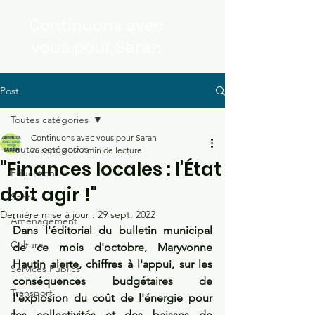
Continuons
avec
vous
pour Saran
Post
Toutes catégories
Continuons avec vous pour Saran
Toutes catégories
26 sept. 2022
2 min de lecture
"Finances locales : l'État
Education
doit agir !"
Santé
Dernière mise à jour :
29 sept. 2022
Aménagement
Dans l'éditorial du bulletin municipal 
Culture
de ce mois d'octobre, Maryvonne 
Hautin alerte, chiffres à l'appui, sur les 
Services Publics
conséquences budgétaires de 
Transport
l'explosion du coût de l'énergie pour 
les collectivités et des baisses de 